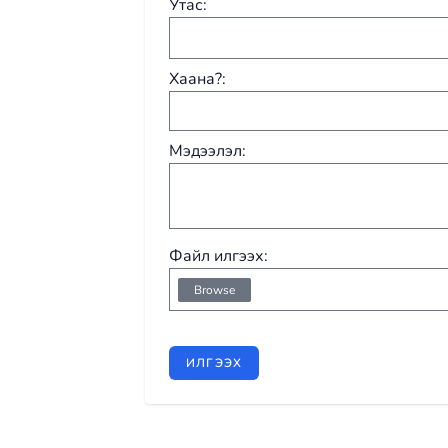
Утас:
Хаана?:
Мэдээлэл:
Файл илгээх:
Browse
ИЛГЭЭХ