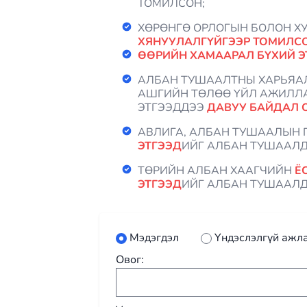
ТОМИЛСОН;
ХӨРӨНГӨ ОРЛОГЫН БОЛОН 
ХЯНУУЛАЛГҮЙГЭЭР ТОМИЛС
ӨӨРИЙН ХАМААРАЛ БҮХИЙ Э
АЛБАН ТУШААЛТНЫ ХАРЬЯАЛ
АШГИЙН ТӨЛӨӨ ҮЙЛ АЖИЛЛА
ЭТГЭЭДДЭЭ
ДАВУУ БАЙДАЛ 
АВЛИГА, АЛБАН ТУШААЛЫН 
ЭТГЭЭД
ИЙГ АЛБАН ТУШААЛД
ТӨРИЙН АЛБАН ХААГЧИЙН
Ё
ЭТГЭЭД
ИЙГ АЛБАН ТУШААЛД
Мэдэгдэл
Үндэслэлгүй ажл
Овог: